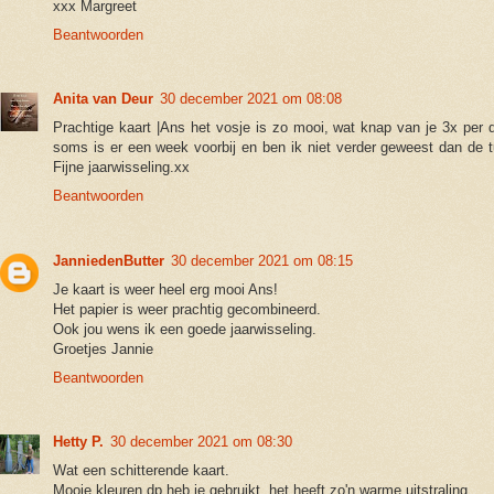
xxx Margreet
Beantwoorden
Anita van Deur
30 december 2021 om 08:08
Prachtige kaart |Ans het vosje is zo mooi, wat knap van je 3x per 
soms is er een week voorbij en ben ik niet verder geweest dan de t
Fijne jaarwisseling.xx
Beantwoorden
JanniedenButter
30 december 2021 om 08:15
Je kaart is weer heel erg mooi Ans!
Het papier is weer prachtig gecombineerd.
Ook jou wens ik een goede jaarwisseling.
Groetjes Jannie
Beantwoorden
Hetty P.
30 december 2021 om 08:30
Wat een schitterende kaart.
Mooie kleuren dp heb je gebruikt, het heeft zo'n warme uitstraling.