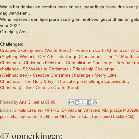
Wat is het donker en somber weer én nat, maar ik ga trouw drie keer p
dag wandelen..
Wens iedereen een fijne jaarwisseling en heel veel gezondheid en gel
voor 2022.
Groetjes, Ansx
Challenges:
Creative Sketchy Girls (Winter/kerst)
-
Peace on Earth Christmas
-
Alls
(Anything Winter)
-
C.R.A.F.T challenge (Christmas)
-
The 12 Months o
Christmas
-
Christmas Kickstart
-
Creatalicious Challenge
-
Kreativ-Ta
challenge
-
52 Weeks to Christmas
-
Friendship Challenge
(Weihnachten)
-
Creative Christmas challenge
-
Merry Little
Christmas
-
The Holly & Ivy
-
The cutie pie challenge (cute&cuddly
Christmas)
-
Girlz Creative Crafts (Kerst)
-
Posted by
Ans Gilbert
at
07:00
Labels:
cirkels Crealies- MFT-NS
,
DP Autumn Whispers MD
,
plaatje MB0199
poinsettia Joy Crafts
,
SL98
,
ster MD.
,
Winter Craft Emotions(115633/0203)
47 opmerkingen: