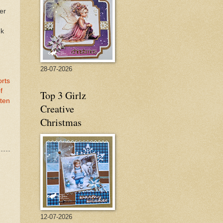
er
uk
28-07-2026
orts
f
Top 3 Girlz
nten
Creative
Christmas
,
12-07-2026