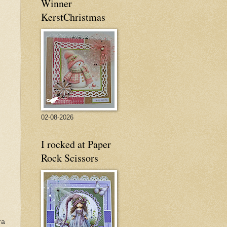
Winner
KerstChristmas
02-08-2026
I rocked at Paper
Rock Scissors
ra